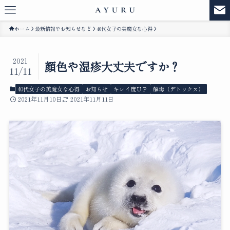
ホーム
最新情報やお知らせなど
40代女子の美魔女な心得
2021
顔色や湿疹大丈夫ですか？
11/11
40代女子の美魔女な心得
お知らせ
キレイ度ＵＰ
解毒（デトックス）
2021年11月10日
2021年11月11日