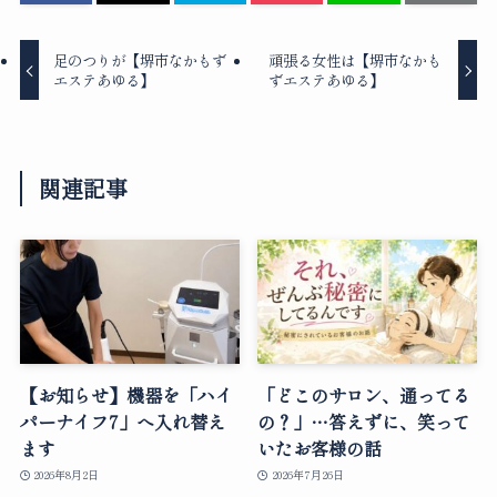
足のつりが【堺市なかもず
頑張る女性は【堺市なかも
エステあゆる】
ずエステあゆる】
関連記事
【お知らせ】機器を「ハイ
「どこのサロン、通ってる
パーナイフ7」へ入れ替え
の？」…答えずに、笑って
ます
いたお客様の話
2026年8月2日
2026年7月26日