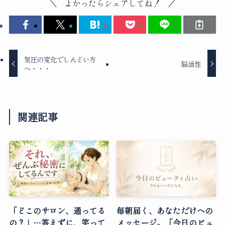
よかったらシェアしてね！
気圧の変化でしんどい方
脳活性
へ・・・
関連記事
「どこのサロン、通ってる
毎朝届く、あなただけへの
の？」…答えずに、笑って
メッセージ。「今日のビュ