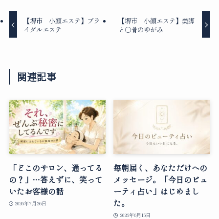
【堺市 小顔エステ】ブラ
【堺市 小顔エステ】美脚
イダルエステ
と○骨のゆがみ
関連記事
「どこのサロン、通ってる
毎朝届く、あなただけへの
の？」…答えずに、笑って
メッセージ。「今日のビュ
いたお客様の話
ーティ占い」はじめまし
た。
2026年7月26日
2026年6月15日