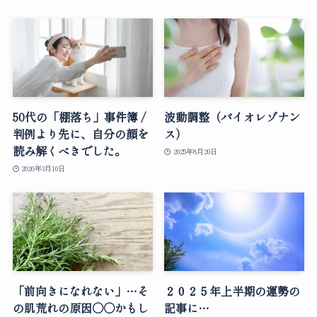
50代の「棚落ち」事件簿 /
波動調整（バイオレゾナン
判例より先に、自分の顔を
ス）
読み解くべきでした。
2025年8月20日
2026年3月10日
「前向きになれない」…そ
２０２５年上半期の運勢の
の肌荒れの原因○○かもし
記事に…