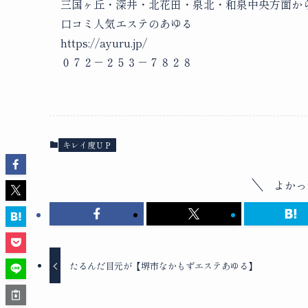
三国ヶ丘・深井・北花田・泉北・和泉中央方面か
口コミ人気エステのあゆる
https://ayuru.jp/
０７２－２５３－７８２８
キレイ度ＵＰ
よかっ
たるんだ目元が【堺市なかもずエステあゆる】