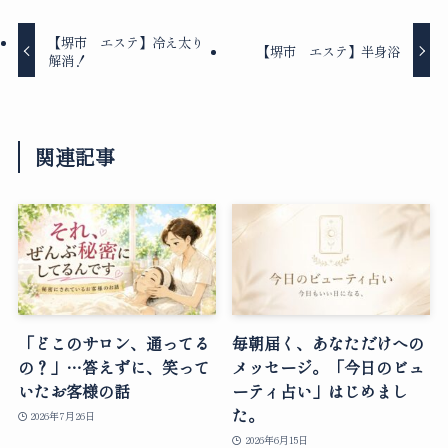
【堺市 エステ】冷え太り
【堺市 エステ】半身浴
解消！
関連記事
「どこのサロン、通ってる
毎朝届く、あなただけへの
の？」…答えずに、笑って
メッセージ。「今日のビュ
いたお客様の話
ーティ占い」はじめまし
た。
2026年7月26日
2026年6月15日