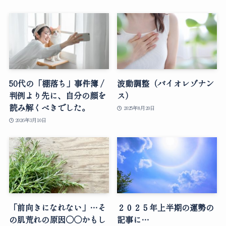
50代の「棚落ち」事件簿 /
波動調整（バイオレゾナン
判例より先に、自分の顔を
ス）
読み解くべきでした。
2025年8月20日
2026年3月10日
「前向きになれない」…そ
２０２５年上半期の運勢の
の肌荒れの原因○○かもし
記事に…