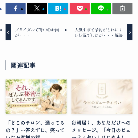
ブライダルで背中のお肉
人気すぎて予約がとれにく
が・・・
い状況でしたが・・・解決
関連記事
「どこのサロン、通ってる
毎朝届く、あなただけへの
の？」…答えずに、笑って
メッセージ。「今日のビュ
いたお客様の話
ーティ占い」はじめまし