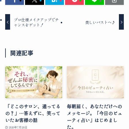
プロ仕様メイクアップでチ
美しいバストへ♪
ャンスをゲット！
関連記事
「どこのサロン、通ってる
毎朝届く、あなただけへの
の？」…答えずに、笑って
メッセージ。「今日のビュ
いたお客様の話
ーティ占い」はじめまし
た。
2026年7月26日