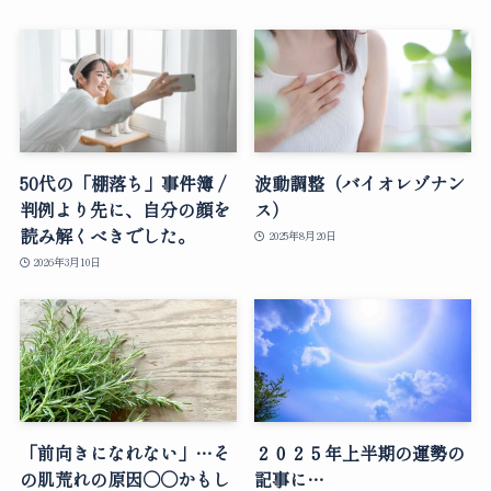
50代の「棚落ち」事件簿 /
波動調整（バイオレゾナン
判例より先に、自分の顔を
ス）
読み解くべきでした。
2025年8月20日
2026年3月10日
「前向きになれない」…そ
２０２５年上半期の運勢の
の肌荒れの原因○○かもし
記事に…