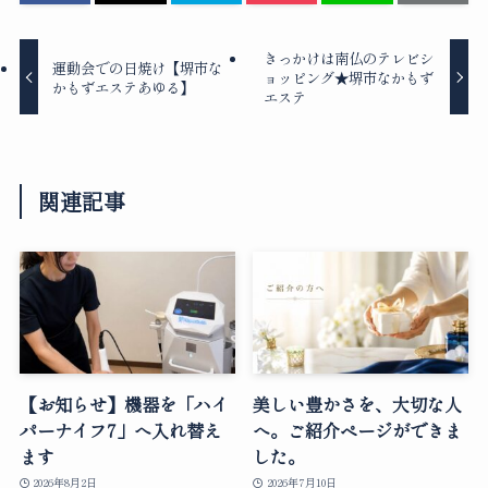
きっかけは南仏のテレビシ
運動会での日焼け【堺市な
ョッピング★堺市なかもず
かもずエステあゆる】
エステ
関連記事
【お知らせ】機器を「ハイ
美しい豊かさを、大切な人
パーナイフ7」へ入れ替え
へ。ご紹介ページができま
ます
した。
2026年8月2日
2026年7月10日