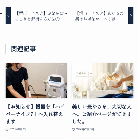
【堺市 エステ】おなかぽ
【堺市 エステ】あゆるの
っこりを解消する方法②
実はお得なコースとは
関連記事
【お知らせ】機器を「ハイ
美しい豊かさを、大切な人
パーナイフ7」へ入れ替え
へ。ご紹介ページができま
ます
した。
2026年8月2日
2026年7月10日