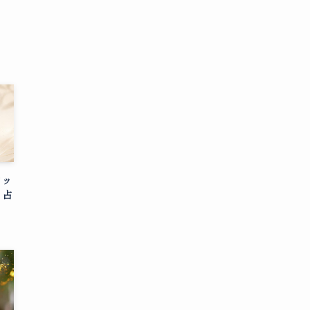
メッ
ィ占